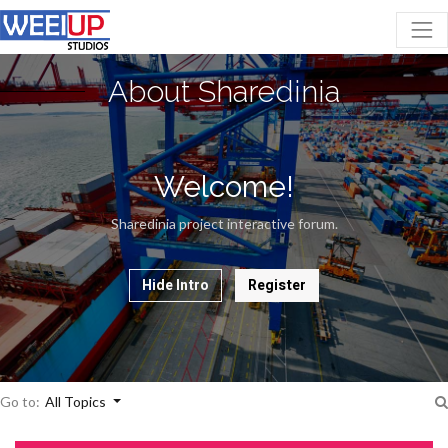
About Sharedinia
Welcome!
Sharedinia project interactive forum.
Hide Intro
Register
Go to:
All Topics